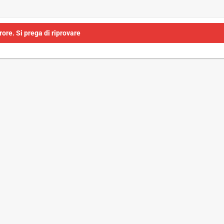
rore. Si prega di riprovare